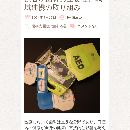
域連携の取り組み
2024年9月15日
by
Giusto
投稿先
医療
,
歯科
,
渋谷
コメントなし
医療において歯科は重要な分野であり、口腔
内の健康が全身の健康に直接的な影響を与え