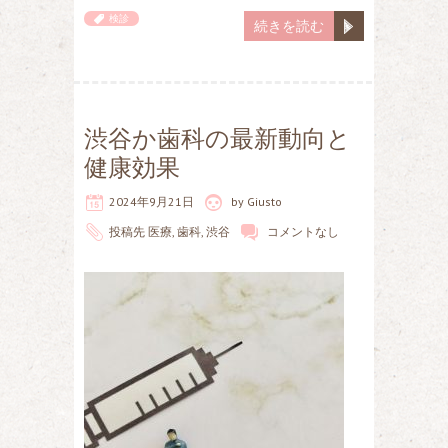
検診
続きを読む
渋谷か歯科の最新動向と
健康効果
2024年9月21日
by
Giusto
投稿先
医療
,
歯科
,
渋谷
コメントなし