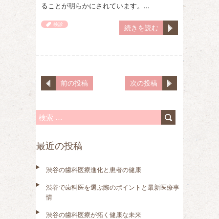
ることが明らかにされています。…
検診
続きを読む
前の投稿
次の投稿
検
索
最近の投稿
:
渋谷の歯科医療進化と患者の健康
渋谷で歯科医を選ぶ際のポイントと最新医療事
情
渋谷の歯科医療が拓く健康な未来