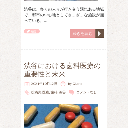
渋谷は、多くの人々が行き交う活気ある地域
で、都市の中心地としてさまざまな施設が揃
っている。…
検診
続きを読む
渋谷における歯科医療の
重要性と未来
2024年10月12日
by
Giusto
投稿先
医療
,
歯科
,
渋谷
コメントなし