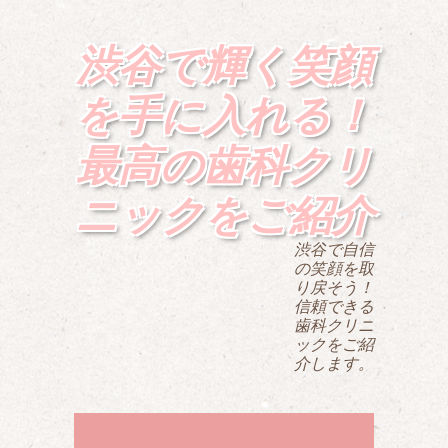
渋谷で輝く笑顔
を手に入れる！
最高の歯科クリ
ニックをご紹介
渋谷で自信
の笑顔を取
り戻そう！
信頼できる
歯科クリニ
ックをご紹
介します。