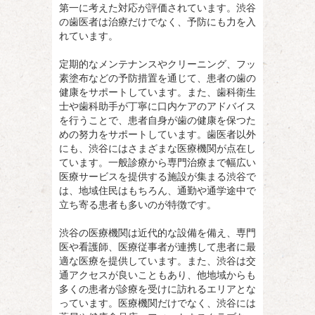
第一に考えた対応が評価されています。渋谷
の歯医者は治療だけでなく、予防にも力を入
れています。
定期的なメンテナンスやクリーニング、フッ
素塗布などの予防措置を通じて、患者の歯の
健康をサポートしています。また、歯科衛生
士や歯科助手が丁寧に口内ケアのアドバイス
を行うことで、患者自身が歯の健康を保つた
めの努力をサポートしています。歯医者以外
にも、渋谷にはさまざまな医療機関が点在し
ています。一般診療から専門治療まで幅広い
医療サービスを提供する施設が集まる渋谷で
は、地域住民はもちろん、通勤や通学途中で
立ち寄る患者も多いのが特徴です。
渋谷の医療機関は近代的な設備を備え、専門
医や看護師、医療従事者が連携して患者に最
適な医療を提供しています。また、渋谷は交
通アクセスが良いこともあり、他地域からも
多くの患者が診療を受けに訪れるエリアとな
っています。医療機関だけでなく、渋谷には