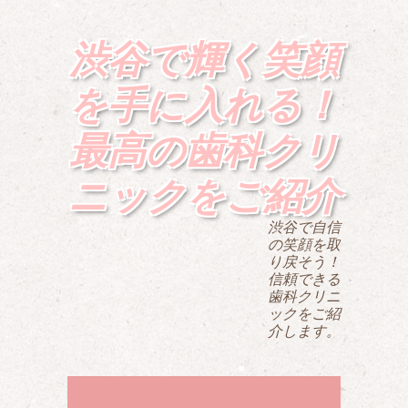
渋谷で輝く笑顔
を手に入れる！
最高の歯科クリ
ニックをご紹介
渋谷で自信
の笑顔を取
り戻そう！
信頼できる
歯科クリニ
ックをご紹
介します。