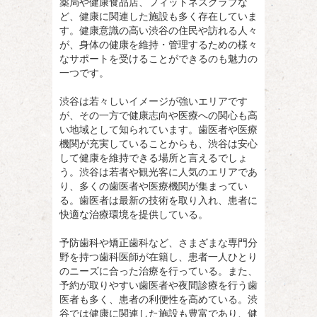
薬局や健康食品店、フィットネスクラブな
ど、健康に関連した施設も多く存在していま
す。健康意識の高い渋谷の住民や訪れる人々
が、身体の健康を維持・管理するための様々
なサポートを受けることができるのも魅力の
一つです。
渋谷は若々しいイメージが強いエリアです
が、その一方で健康志向や医療への関心も高
い地域として知られています。歯医者や医療
機関が充実していることからも、渋谷は安心
して健康を維持できる場所と言えるでしょ
う。渋谷は若者や観光客に人気のエリアであ
り、多くの歯医者や医療機関が集まってい
る。歯医者は最新の技術を取り入れ、患者に
快適な治療環境を提供している。
予防歯科や矯正歯科など、さまざまな専門分
野を持つ歯科医師が在籍し、患者一人ひとり
のニーズに合った治療を行っている。また、
予約が取りやすい歯医者や夜間診療を行う歯
医者も多く、患者の利便性を高めている。渋
谷では健康に関連した施設も豊富であり、健